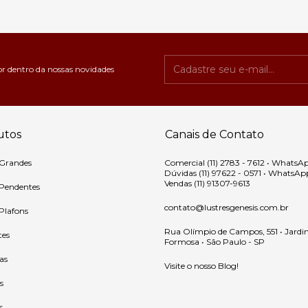
or dentro da nossas novidades
utos
Canais de Contato
 Grandes
Comercial (11) 2783 - 7612 • WhatsA
Dúvidas (11) 97622 - 0571 • WhatsAp
Vendas (11) 91307-9613
 Pendentes
contato@lustresgenesis.com.br
 Plafons
Rua Olímpio de Campos, 551 • Jardi
tes
Formosa • São Paulo - SP
as
Visite o nosso Blog!
s
s