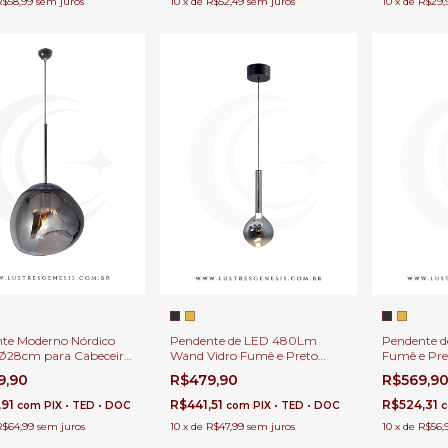
R$58,99
sem juros
10
x
de
R$52,49
sem juros
10
x
de
R$29,
te Moderno Nórdico
Pendente de LED 480Lm
Pendente d
Ø28cm para Cabeceira
Wand Vidro Fumê e Preto
Fumê e Pr
a, Balcão de Cozinha,
Ø12cm Para Bancadas, Mesa
480Lm Par
9,90
R$479,90
R$569,9
s e Lavabo
de Cabeceira, Lavabos e Ilhas
de Cabeceir
,91
R$441,51
R$524,31
com
PIX • TED • DOC
com
PIX • TED • DOC
R$64,99
sem juros
10
x
de
R$47,99
sem juros
10
x
de
R$56,