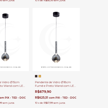
99
sem juros
10
x
de
R$68,99
sem juros
e Vidro Ø15cm
Pendente de Vidro Ø18cm
eto Wand com LED
Fumê e Preto Wand com LED
a Bancadas, Mesa
480Lm Para Bancadas, Mesa
0
R$679,90
a, Lavabos e Ilhas
de Cabeceira, Lavabos e Ilhas
R$625,51
com
PIX • TED • DOC
com
PIX • TED • DOC
99
sem juros
10
x
de
R$67,99
sem juros