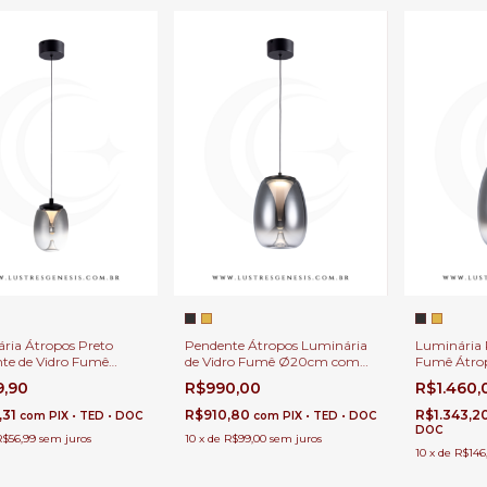
ria Átropos Preto
Pendente Átropos Luminária
Luminária 
te de Vidro Fumê
de Vidro Fumê Ø20cm com
Fumê Átro
com LED Integrado de
LED Integrado de 640Lm
LED Integr
9,90
R$990,00
R$1.460
 Para Bancadas, Mesa
Para Bancadas, Mesa de
Para Banca
ceira, Lavabos e Ilhas
Cabeceira, Lavabos e Ilhas
Cabeceira, 
,31
R$910,80
R$1.343,2
com
PIX • TED • DOC
com
PIX • TED • DOC
DOC
R$56,99
sem juros
10
x
de
R$99,00
sem juros
10
x
de
R$146