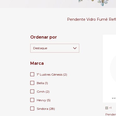
Pendente Vidro Fumê Refle
Ordenar por
Marca
1º Lustres Gênesis (2)
Bella (1)
Gmh (2)
Hevvy (5)
+1
Sindora (28)
Penden