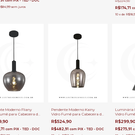
,91
com
PIX • TED • DOC
R$224,90
R$84,99
sem juros
R$174,71
c
10
x
de
R$18,
te Moderno Fliany
Pendente Moderno Kainy
Luminária 
Fumê para Cabeceira de
Vidro Fumê para Cabeceira de
Vidro Fumê
Balcão de Cozinha,
Cama, Balcão de Cozinha,
com Base d
9,90
R$524,90
R$299,9
s, Lavabo e Área
Quartos, Lavabo e Área
E27 para B
et
Gourmet
Gourmet
,71
R$482,91
R$275,91
com
PIX • TED • DOC
com
PIX • TED • DOC