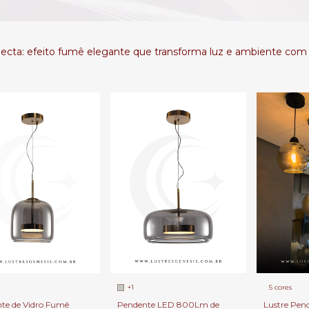
cta: efeito fumê elegante que transforma luz e ambiente com 
Leve + Pague -
+1
5 cores
te de Vidro Fumê
Pendente LED 800Lm de
Lustre Pen