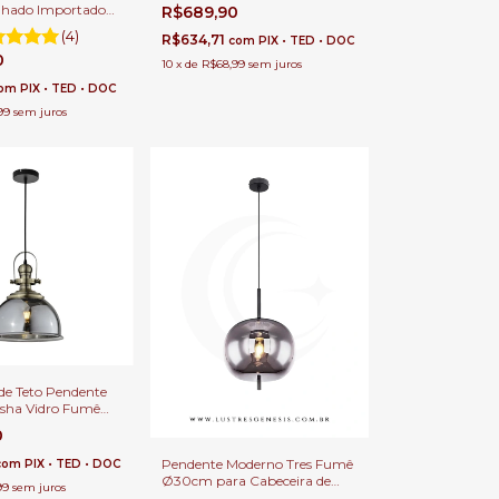
Ø23x30cm Fumê Smoky
lhado Importado
R$689,90
Para Pé Direito Duplo e Sala
ala de Jantar e
(4)
de Jantar
R$634,71
com
PIX • TED • DOC
Cozinha.
0
10
x
de
R$68,99
sem juros
om
PIX • TED • DOC
99
sem juros
de Teto Pendente
sha Vidro Fumê
 Balcão e Área
0
Pendente Moderno Tres Fumê
com
PIX • TED • DOC
Ø30cm para Cabeceira de
99
sem juros
Cama, Balcão de Cozinha,