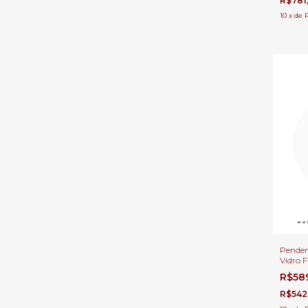
R$781
10
x
de
Penden
Vidro 
Cama, 
R$58
Quarto
Gourm
R$542