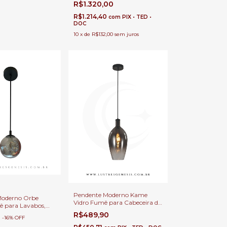
R$1.320,00
Quartos e Lavabo
R$1.214,40
com
PIX • TED •
DOC
10
x
de
R$132,00
sem juros
Pendente Moderno Kame
Moderno Orbe
Vidro Fumê para Cabeceira de
 para Lavabos,
Cama, Balcão de Cozinha,
de Cama e Balcão
R$489,90
0
Quartos, Lavabo e Área
-
16
%
OFF
.
Gourmet