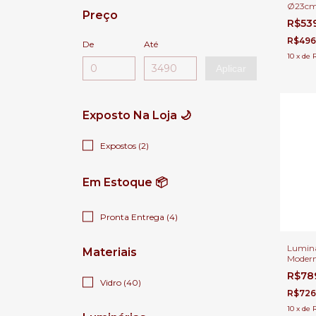
Ø23cm
Preço
Amaran
R$53
Mesa d
Ilhas
R$496
De
Até
10
x
de
Aplicar
Exposto Na Loja 🌙
Expostos (2)
Em Estoque 📦
Pronta Entrega (4)
Luminá
Materiais
Modern
Para S
R$78
Cabece
Vidro (40)
R$726
10
x
de