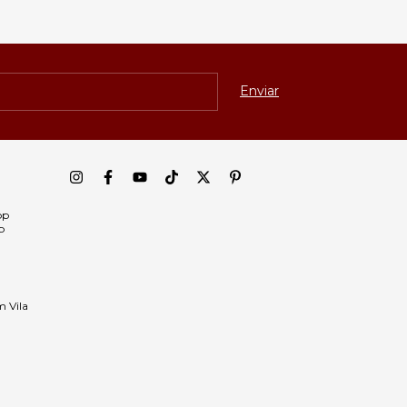
pp
p
m Vila