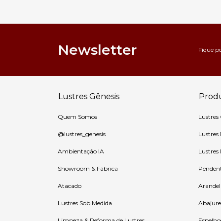
Newsletter
Fique p
Lustres Gênesis
Prod
Quem Somos
Lustres
@lustres_genesis
Lustres
Ambientação IA
Lustres
Showroom & Fábrica
Penden
Atacado
Arandel
Lustres Sob Medida
Abajure
Limpeza & Reforma de Lustres
Espelho