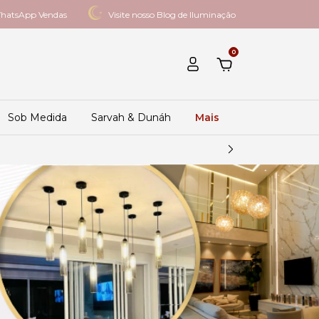
hatsApp Vendas
Visite nosso Blog de Iluminação
0
Sob Medida
Sarvah & Dunáh
Mais