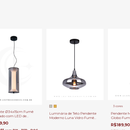
3 cores
nte Ø34x15cm Fumê
Luminária de Teto Pendente
Pendente 
ado com LED de
Moderno Luna Vidro Fumê
Globo Fumê
Tisífone Para
Para Salas, Lavabos, Balcão de
Cabeceira 
9,90
R$189,9
as, Mesa de Cabeceira,
Cozinha e Cabeceira de Cama.
de Cozinha
 e Ilhas