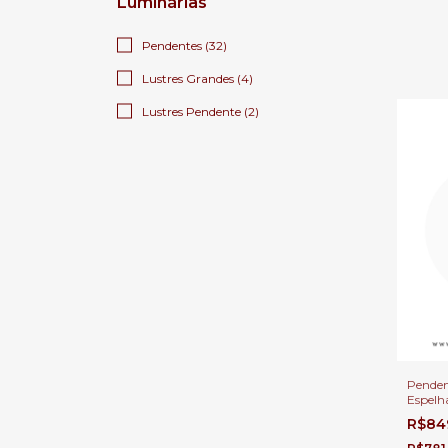
Luminárias
Pendentes (32)
Lustres Grandes (4)
Lustres Pendente (2)
Pende
Espelh
500Lm 
R$84
Bancad
Lavabos