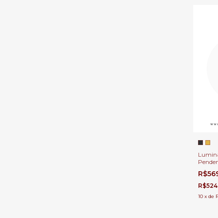
Luminá
Penden
Ø11cm 
R$56
400Lm
de Cabe
R$524
10
x
de