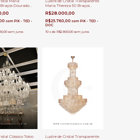
ristal Maria
Lustre de Cristal Transparente
 Braços Dourado
Maria Thereza 50 Braços
 com Pé Direito
Cromado para Casas com Pé
0,00
R$28.000,00
fet
Direito Duplo e Buffet
,00
R$25.760,00
com
PIX • TED •
com
PIX • TED •
DOC
00,00
sem juros
10
x
de
R$2.800,00
sem juros
istal Clássico Tokio
Lustre de Cristal Transparente