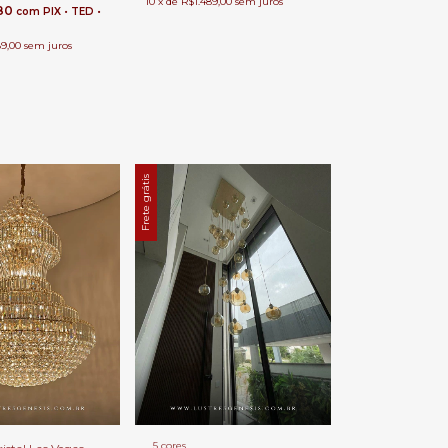
10
x
de
R$1.489,00
sem juros
,80
com
PIX • TED •
89,00
sem juros
Frete grátis
5 cores