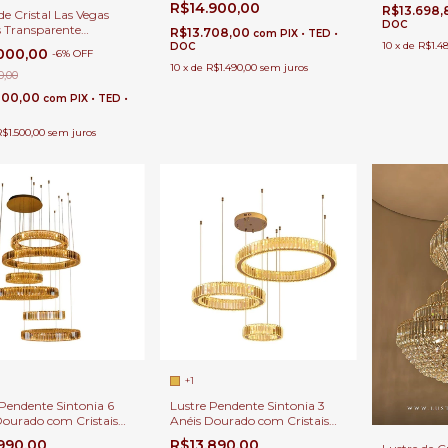
R$14.900,00
R$13.698
Direito Duplo
de Cristal Las Vegas
DOC
s Transparente
R$13.708,00
com
PIX • TED •
80 para Casas com Pé
10
x
de
R$1.4
DOC
.000,00
-
6
%
OFF
 Duplo e Buffet
10
x
de
R$1.490,00
sem juros
0,00
800,00
com
PIX • TED •
$1.500,00
sem juros
+1
 Pendente Sintonia 6
Lustre Pendente Sintonia 3
Dourado com Cristais
Anéis Dourado com Cristais
gne para Pé Direito
Champagne para Pé Direito
.990,00
R$13.890,00