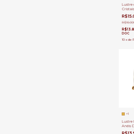
Lustre 
Cristai
Ø120x1
R$15
Direito
R$16.00
R$13.
DOC
10
x
de
R
+1
Lustre
Anéis 
Champa
R$13