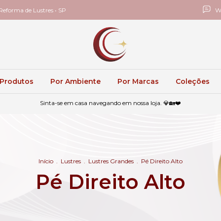
eforma de Lustres • SP
W
 Produtos
Por Ambiente
Por Marcas
Coleções
Sinta-se em casa navegando em nossa loja. 💎🏡❤️
Início
.
Lustres
.
Lustres Grandes
.
Pé Direito Alto
Pé Direito Alto