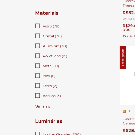
Lustre 
Therez
para C
R$32
Materiais
Duplo, 
R$36.00
R$29.
Vidro (79)
DOC
Cristal (171)
10
x
de
Alumínio (30)
Frete grátis
Polietileno (15)
Metal (19)
Inox (6)
Ferro (2)
Acrílico (3)
Ver mais
+1
Lustre 
Luminárias
Gênesi
Transp
R$28
Para C
Lustres Grandes (284)