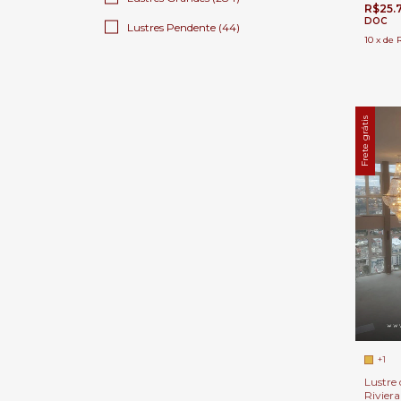
Duplo 
R$25.
DOC
Lustres Pendente (44)
10
x
de
Frete grátis
+1
Lustre 
Rivier