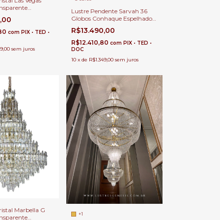
ristal Las Vegas
ansparente
Lustre Pendente Sarvah 36
ara Casas com Pé
Globos Conhaque Espelhado
0,00
lo e Buffet
Base 80x80 Quadrada Para
R$13.490,00
,80
com
PIX • TED •
Casas Pé Direito Duplo e Alto
R$12.410,80
com
PIX • TED •
9,00
sem juros
DOC
10
x
de
R$1.349,00
sem juros
ristal Marbella G
+1
ansparente