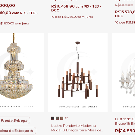
Linha Luxe Glow
ito Duplo.
.000,00
R$19.800,00
R$16.458,80
com
PIX • TED •
DOC
R$15.538,
560,00
com
PIX • TED •
DOC
10
x
de
R$1.789,00
sem juros
10
x
de
R$1.6
R$1.800,00
sem juros
+2
Lustre de Cr
Pronta Entrega
Elysee 18 B
Lustre Pendente Moderna
Jantar, Esc
Rudá 18 Braços para Mesa de
R$14.89
eima de Estoque 🔥
Jantar, Quartos, Salas e Pé