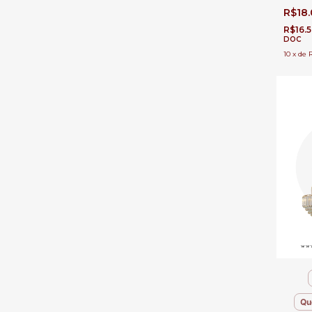
Pé Dire
R$18
R$16.
DOC
10
x
de
Qu