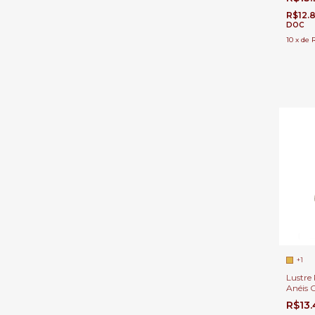
Duplo, 
R$12.
DOC
10
x
de
R
+1
Lustre
Anéis 
Direito
R$13