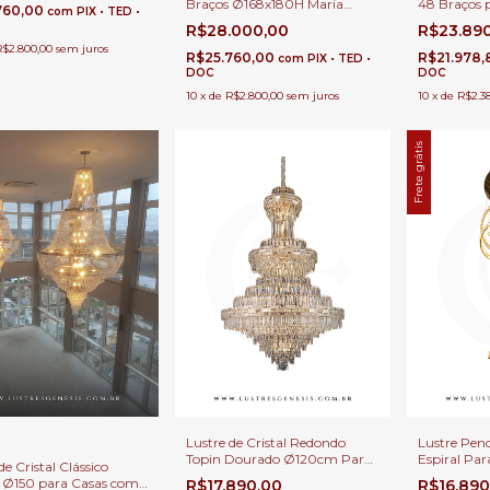
Braços Ø168x180H Maria
48 Braços p
e Alto
760,00
com
PIX • TED •
Thereza | Cristais
Duplo
R$28.000,00
R$23.89
Transparentes | Casas Pé
R$2.800,00
sem juros
Direito Duplo
R$25.760,00
R$21.978
com
PIX • TED •
DOC
DOC
10
x
de
R$2.800,00
sem juros
10
x
de
R$2.3
Frete grátis
Lustre de Cristal Redondo
Lustre Pend
Topin Dourado Ø120cm Para
Espiral Par
de Cristal Clássico
Casas Pé Direito Duplo e Alto •
Duplo e Alt
a Ø150 para Casas com
R$17.890,00
R$16.89