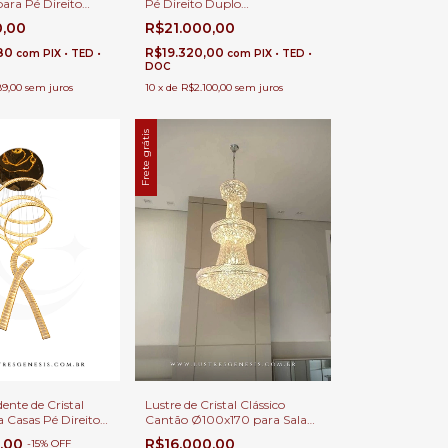
ara Pé Direito
Pé Direito Duplo
Ø120x220cm Grandeur
0,00
R$21.000,00
Dourado com 76 Lâmpadas
E-14 para Casas com Pé
,80
R$19.320,00
com
PIX • TED •
com
PIX • TED •
Direito Alto
DOC
89,00
sem juros
10
x
de
R$2.100,00
sem juros
Frete grátis
ente de Cristal
Lustre de Cristal Clássico
a Casas Pé Direito
Cantão Ø100x170 para Sala
o
de Jantar, Sala de Estar,
0,00
R$16.000,00
-
15
%
OFF