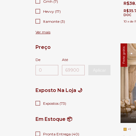
Casas P
Gmh (7)
R$38
R$35.
Hevvy (17)
DOC
Itamonte (3)
10
x
de
Ver mais
Preço
Frete grátis
De
Até
Aplicar
Exposto Na Loja 🌙
Expostos (73)
Em Estoque 📦
+1
Pronta Entrega (40)