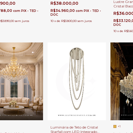
é Direito Duplo e Alto
Casas Pé Direito Duplo e Alto
Lustre Gran
.900,00
R$38.000,00
Cristal Bac
788,00
R$34.960,00
Detalhes R
com
PIX • TED •
com
PIX • TED •
R$36.00
DOC
com Pé Dire
de Hotéis e 
R$33.120
R$3.890,00
sem juros
10
x
de
R$3.800,00
sem juros
DOC
10
x
de
R$3.6
+1
Luminária de Teto de Cristal
Starfall com LED Integrado