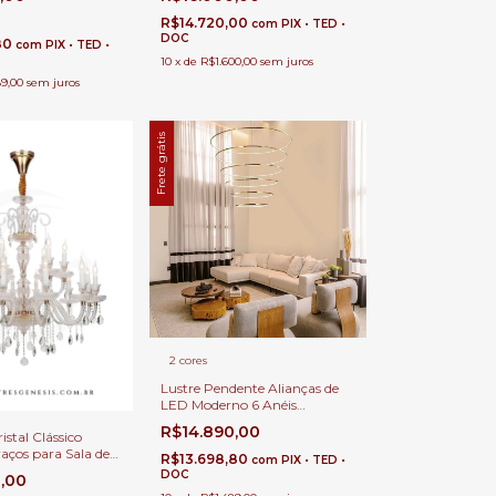
Escadas, Pé Direito Duplo e
Alto.
R$14.720,00
com
PIX • TED •
DOC
80
com
PIX • TED •
10
x
de
R$1.600,00
sem juros
89,00
sem juros
Frete grátis
2 cores
Lustre Pendente Alianças de
LED Moderno 6 Anéis
160x140x120x100x80x60cm
R$14.890,00
istal Clássico
Dourado Brilhante para Pé
raços para Sala de
Direito Duplo, Alto e Escadas
R$13.698,80
com
PIX • TED •
adas e Hall
DOC
0,00