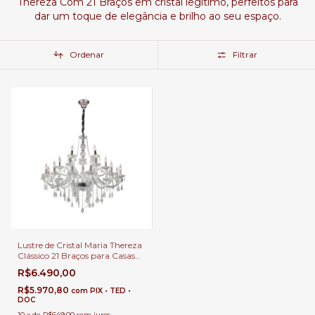
Thereza Com 21 Braços em cristal legítimo, perfeitos para
dar um toque de elegância e brilho ao seu espaço.
Ordenar
Filtrar
Lustre de Cristal Maria Thereza
Clássico 21 Braços para Casas
com Pé Direito Duplo e Buffet
R$6.490,00
R$5.970,80
com
PIX • TED •
DOC
10
x
de
R$649,00
sem juros