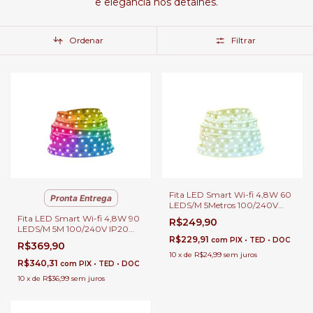
e elegância nos detalhes.
Ordenar
Filtrar
Fita LED Smart Wi-fi 4,8W 60
Pronta Entrega
LEDS/M 5Metros 100/240V
IP20 Para Quartos, Sala com
Fita LED Smart Wi-fi 4,8W 90
R$249,90
TV e Quarto Infantil - Taschibra
LEDS/M 5M 100/240V IP20
RGB Para Quartos, Sala com
R$229,91
com
PIX • TED • DOC
R$369,90
Tv e Quarto Infantil - Taschibra
10
x
de
R$24,99
sem juros
R$340,31
com
PIX • TED • DOC
10
x
de
R$36,99
sem juros