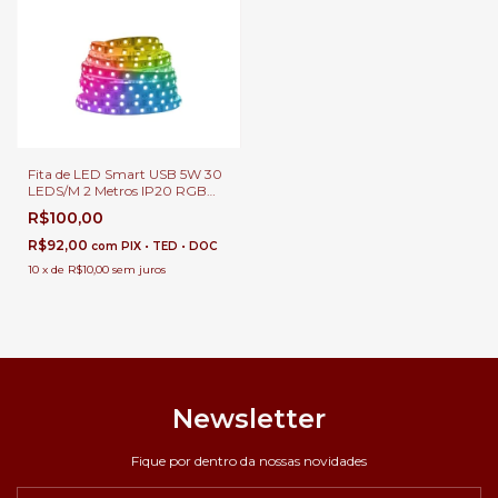
Fita de LED Smart USB 5W 30
LEDS/M 2 Metros IP20 RGB
Para Quartos, Sala com Tv e
R$100,00
Quarto Infantil - Taschibra
R$92,00
com
PIX • TED • DOC
10
x
de
R$10,00
sem juros
Newsletter
Fique por dentro da nossas novidades