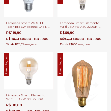
Lâmpada Smart Wi-fi LED
Lâmpada Smart Filamento
Taschibra 6W Bolinha G45 R -
Wi-fi LED 7W A60 2200K -
Taschibra
Taschibra
R$119,90
R$69,90
R$110,31
R$64,31
com
PIX • TED • DOC
com
PIX • TED • DOC
10
x
de
R$11,99
sem juros
10
x
de
R$6,99
sem juros
Leve + Pague -
Leve + Pague -
Lâmpada Smart Filamento
Wi-fi LED 7W G95 2200K -
Taschibra
R$110,00