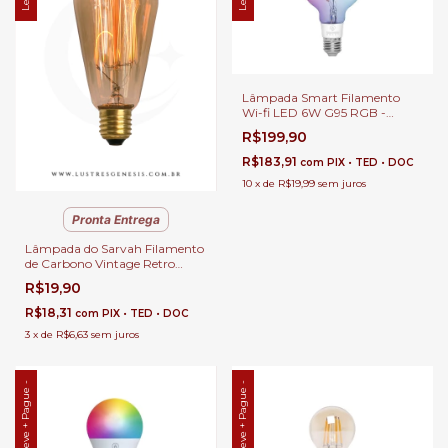
Lâmpada Smart Filamento
Wi-fi LED 6W G95 RGB -
Taschibra
R$199,90
R$183,91
com
PIX • TED • DOC
10
x
de
R$19,99
sem juros
Pronta Entrega
Lâmpada do Sarvah Filamento
de Carbono Vintage Retro
ST64 40W Thomas Edison o
R$19,90
GMH
R$18,31
com
PIX • TED • DOC
3
x
de
R$6,63
sem juros
Leve + Pague -
Leve + Pague -