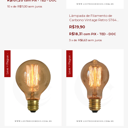
R$101,20
com
PIX • TED • DOC
10
x
de
R$11,00
sem juros
Lâmpada de Filamento de
Carbono Vintage Retro ST64
40W Thomas Edison - GMH o
R$19,90
R$18,31
com
PIX • TED • DOC
3
x
de
R$6,63
sem juros
Leve + Pague -
Leve + Pague -