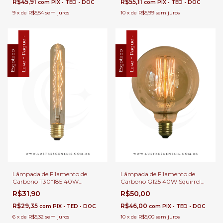
R$45,91
R$55,11
com
PIX • TED • DOC
com
PIX • TED • DOC
9
x
de
R$5,54
sem juros
10
x
de
R$5,99
sem juros
Leve + Pague -
Leve + Pague -
Esgotado
Esgotado
Lâmpada de Filamento de
Lâmpada de Filamento de
Carbono T30*185 40W
Carbono G125 40W Squirrel
Chandelier Z Deco - GMH o
Cage - GMH o G125-SC-40W
R$31,90
R$50,00
T30*185-CZD-40W
R$29,35
R$46,00
com
PIX • TED • DOC
com
PIX • TED • DOC
6
x
de
R$5,32
sem juros
10
x
de
R$5,00
sem juros