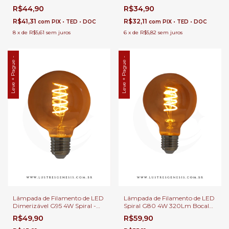
Cage - GMH o LG125-SC-4W
LG95-SC-4W
R$44,90
R$34,90
R$41,31
R$32,11
com
PIX • TED • DOC
com
PIX • TED • DOC
8
x
de
R$5,61
sem juros
6
x
de
R$5,82
sem juros
Leve + Pague -
Leve + Pague -
Lâmpada de Filamento de LED
Lâmpada de Filamento de LED
Dimerizável G95 4W Spiral -
Spiral G80 4W 320Lm Bocal
LG95-S-4W-110V-D - LG95-S-
E27
R$49,90
R$59,90
4W-220V-D