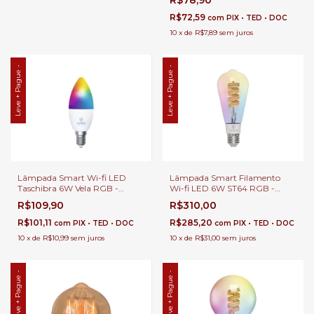
R$78,90
RGB Colorido, Branco Frio e
Quente, Ajuste de Intensidade.
R$72,59
com
PIX • TED • DOC
10
x
de
R$7,89
sem juros
Leve + Pague -
Leve + Pague -
Lâmpada Smart Wi-fi LED
Lâmpada Smart Filamento
Taschibra 6W Vela RGB -
Wi-fi LED 6W ST64 RGB -
Taschibra
Taschibra
R$109,90
R$310,00
R$101,11
R$285,20
com
PIX • TED • DOC
com
PIX • TED • DOC
10
x
de
R$10,99
sem juros
10
x
de
R$31,00
sem juros
Leve + Pague -
Leve + Pague -