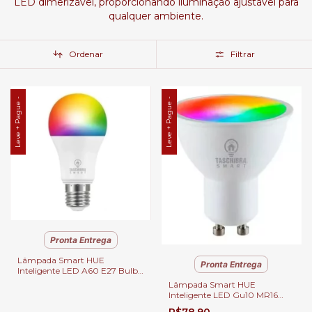
LED dimerizável, proporcionando iluminação ajustável para
qualquer ambiente.
Ordenar
Filtrar
Leve + Pague -
Leve + Pague -
Pronta Entrega
Lâmpada Smart HUE
Pronta Entrega
Inteligente LED A60 E27 Bulbo
Wi-Fi Bivolt 10W, RGB
Lâmpada Smart HUE
Colorido, Branco Frio e Quente,
Inteligente LED Gu10 MR16
Ajuste de Intensidade.
Dicróica Wi-Fi Bivolt 4,8W,