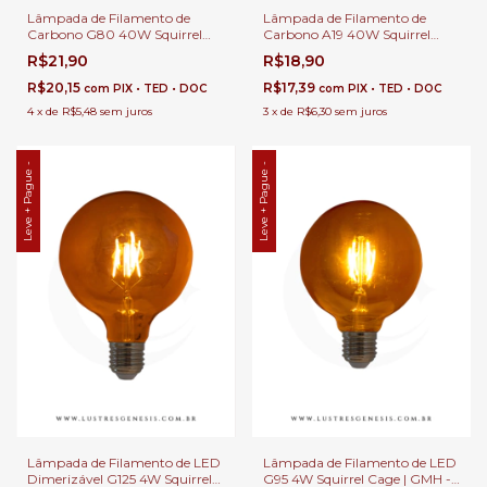
Lâmpada de Filamento de
Lâmpada de Filamento de
Carbono G80 40W Squirrel
Carbono A19 40W Squirrel
Cage - GMH o G80-SC-40W
Cage - GMH o
R$21,90
R$18,90
R$20,15
R$17,39
com
PIX • TED • DOC
com
PIX • TED • DOC
4
x
de
R$5,48
sem juros
3
x
de
R$6,30
sem juros
Leve + Pague -
Leve + Pague -
Lâmpada de Filamento de LED
Lâmpada de Filamento de LED
Dimerizável G125 4W Squirrel
G95 4W Squirrel Cage | GMH -