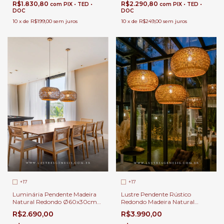
Linha Carimbó
R$1.830,80
R$2.290,80
com
PIX • TED •
com
PIX • TED •
DOC
DOC
10
x
de
R$199,00
sem juros
10
x
de
R$249,00
sem juros
+17
+17
Luminária Pendente Madeira
Lustre Pendente Rústico
Natural Redondo Ø60x30cm
Redondo Madeira Natural
com Cúpula Tecido Bege 1x E-
Ø80x40cm com Cúpula
R$2.690,00
R$3.990,00
27 Para Mesa de Jantar | Linha
Tecido Bege Lâmpada E-27