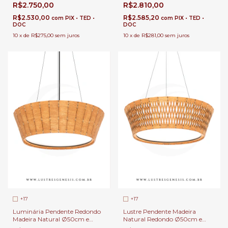
Redondo Ø50cm e Ø70cm
Ø70cm Lacas Coloridas
R$2.750,00
R$2.810,00
Lâmpada E-27 Para Sala de
Lâmpada E-27 Para Sala de
Jantar e Estar | Linha Carimbó
Jantar e Estar | Linha Carimbó
R$2.530,00
R$2.585,20
com
PIX • TED •
com
PIX • TED •
DOC
DOC
10
x
de
R$275,00
sem juros
10
x
de
R$281,00
sem juros
+17
+17
Luminária Pendente Redondo
Lustre Pendente Madeira
Madeira Natural Ø50cm e
Natural Redondo Ø50cm e
Ø70cm Lâmpada E-27 Para
Ø70cm Lacas Coloridas e