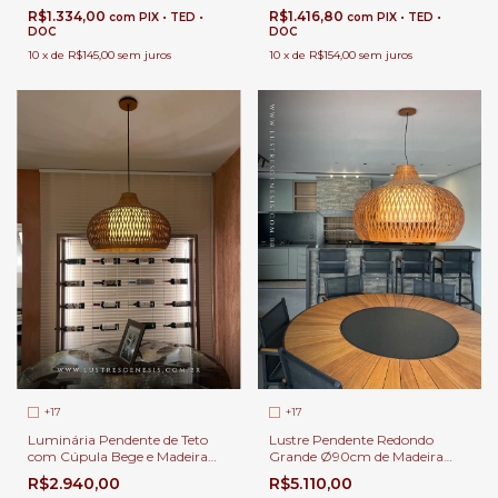
Gourmet | Linha Carimbó
Mesa de Jantar | Linha
R$1.334,00
R$1.416,80
com
PIX • TED •
com
PIX • TED •
Carimbó
DOC
DOC
10
x
de
R$145,00
sem juros
10
x
de
R$154,00
sem juros
+17
+17
Luminária Pendente de Teto
Lustre Pendente Redondo
com Cúpula Bege e Madeira
Grande Ø90cm de Madeira
Natural Ø60x39cm Redondo
Natural e Cúpula Tecido Bege
R$2.940,00
R$5.110,00
Lâmpada E-27 Para Área
1x E-27 Para Sala de Estar e