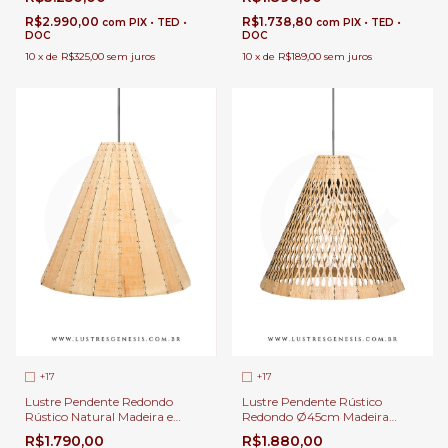
Sala de Estar e Jantar | Linha
E-27 Para Sala de Jantar |
Carimbó
Linha Carimbó
R$2.990,00
R$1.738,80
com
PIX • TED •
com
PIX • TED •
DOC
DOC
10
x
de
R$325,00
sem juros
10
x
de
R$189,00
sem juros
+17
+17
Lustre Pendente Redondo
Lustre Pendente Rústico
Rústico Natural Madeira e
Redondo Ø45cm Madeira
Tecido Bege Ø45x41cm e 1x E-
Natural 1x E-27 Cúpula Bege
R$1.790,00
R$1.880,00
27 Para Mesa de Jantar | Linha
Para Sala de Estar e Jantar |