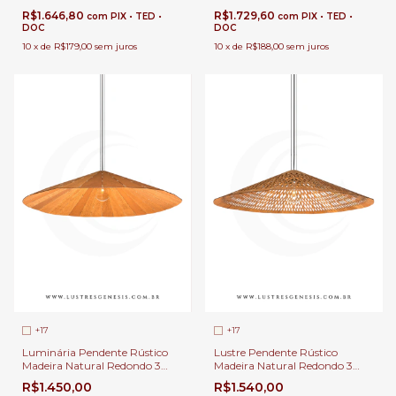
Carimbó
Linha Carimbó
R$1.646,80
R$1.729,60
com
PIX • TED •
com
PIX • TED •
DOC
DOC
10
x
de
R$179,00
sem juros
10
x
de
R$188,00
sem juros
+17
+17
Luminária Pendente Rústico
Lustre Pendente Rústico
Madeira Natural Redondo 3
Madeira Natural Redondo 3
Tamanhos Ø110cm, Ø72cm e
Tamanhos Ø110cm, Ø72cm e
R$1.450,00
R$1.540,00
Ø51cm 1x E-27 Para Área
Ø51cm 1 Lâmpada E-27 Para