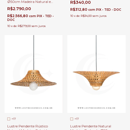
Ø50cm Madeira Natural e
R$340,00
e Sala de Jantar
Tecido Bege 1xE-27 Para Sala de
R$2.790,00
R$312,80
com
PIX • TED • DOC
Estar e Jantar Rústica | Linha
Carimbó
R$2.566,80
10
x
de
R$34,00
sem juros
com
PIX • TED •
DOC
10
x
de
R$279,00
sem juros
+17
+17
Lustre Pendente Rústico
Lustre Pendente Natural