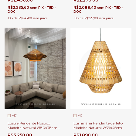
de Estar e Jantar | Linha
Jantar e Estar | Linha Carimbó
Carimbó
R$2.235,60
R$2.088,40
com
PIX • TED •
com
PIX • TED •
DOC
DOC
10
x
de
R$243,00
sem juros
10
x
de
R$227,00
sem juros
+17
+17
Lustre Pendente Rústico
Luminária Pendente de Teto
Madeira Natural Ø80x38cm
Madeira Natural Ø39x45cm
Tecido Bege 1 Lâmpada Para
Cúpula Tecido Bege Lâmpada
R$3.250,00
R$1.890,00