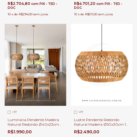
Gourmet | Linha Carimbó
Jantar | Linha Carimbó
R$2.704,80
R$4.701,20
com
PIX • TED •
com
PIX • TED •
DOC
DOC
10
x
de
R$294,00
sem juros
10
x
de
R$511,00
sem juros
+17
+17
Luminária Pendente Madeira
Lustre Pendente Redondo
Natural Redondo Ø40x23cm
Natural Madeira Ø50x30cm 1x
Cúpula Tecido Bege Lâmpada
E-27 Cúpula Tecido Para Mesa
R$1.990,00
R$2.490,00
E-27 Para Mesa de Jantar |
de Jantar | Linha Carimbó