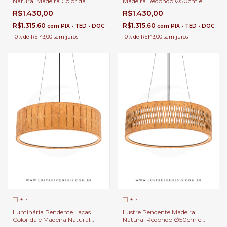
Natural Madeira Colorida
Madeira Redondo Ø50cm e
Redondo Ø50cm e Ø70cm 1x
Ø70cm 1x E-27 Para Sala de
R$1.430,00
R$1.430,00
E-27 Para Sala de Jantar e
Jantar e Estar | Linha Carimbó
Estar | Linha Carimbó
R$1.315,60
R$1.315,60
com
PIX • TED • DOC
com
PIX • TED • DOC
10
x
de
R$143,00
sem juros
10
x
de
R$143,00
sem juros
+17
+17
Luminária Pendente Lacas
Lustre Pendente Madeira
Colorida e Madeira Natural
Natural Redondo Ø50cm e