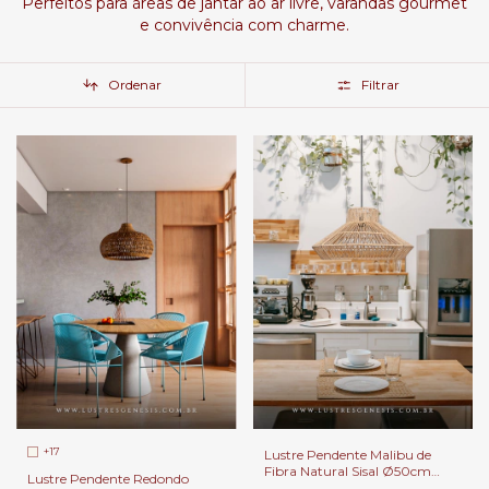
Perfeitos para áreas de jantar ao ar livre, varandas gourmet
e convivência com charme.
Ordenar
Filtrar
+17
Lustre Pendente Malibu de
Fibra Natural Sisal Ø50cm
Lustre Pendente Redondo
com 1 E27 Para Área Gourmet