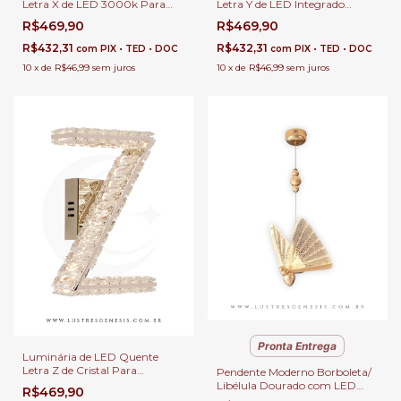
Letra X de LED 3000k Para
Letra Y de LED Integrado
Decoração de Festa, Sala de
Quente para Cabeceira de
R$469,90
R$469,90
Estar, Escritório e Cabeceira de
Cama, Quartos Infantil e Festa
Cama
Personalizada
R$432,31
R$432,31
com
PIX • TED • DOC
com
PIX • TED • DOC
10
x
de
R$46,99
sem juros
10
x
de
R$46,99
sem juros
Pronta Entrega
Luminária de LED Quente
Letra Z de Cristal Para
Pendente Moderno Borboleta/
Cabeceira de Cama, Enfeite de
Libélula Dourado com LED
R$469,90
Festa Personalizado e
Integrado para Cabeceira de