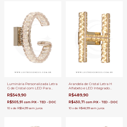
Luminária Personalizada Letra
Arandela de Cristal Letra H
G de Cristal com LED Para
Alfabeto e LED Integrado
Festas, Quartos Infantil,
Decoração Quartos e Cabeceira
R$549,90
R$489,90
Cabeceira de Cama e Sala de
de Cama
Estar
R$505,91
R$450,71
com
PIX • TED • DOC
com
PIX • TED • DOC
10
x
de
R$54,99
sem juros
10
x
de
R$48,99
sem juros