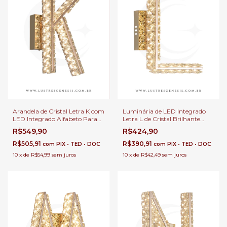
Arandela de Cristal Letra K com
Luminária de LED Integrado
LED Integrado Alfabeto Para
Letra L de Cristal Brilhante
Parede, Corredor, Cabeceira de
Para Parede e Decoração
R$549,90
R$424,90
Cama e Quartos
Personalizada para
Apartamento
R$505,91
R$390,91
com
PIX • TED • DOC
com
PIX • TED • DOC
10
x
de
R$54,99
sem juros
10
x
de
R$42,49
sem juros