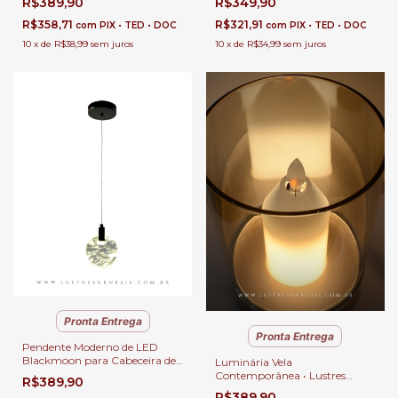
R$349,90
R$389,90
de Cama
Lavabos
R$321,91
R$358,71
com
PIX • TED • DOC
com
PIX • TED • DOC
10
x
de
R$34,99
sem juros
10
x
de
R$38,99
sem juros
Pronta Entrega
Pronta Entrega
Pendente Moderno de LED
Blackmoon para Cabeceira de
Luminária Vela
Cama, Balcão de Cozinha,
Contemporânea • Lustres
R$389,90
Quartos e Lavabo - GMH o P-
Gênesis
R$389,90