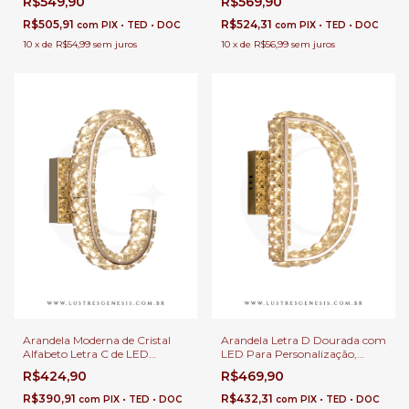
R$549,90
R$569,90
Cabeceira de Cama, Corredor e
Cabeceira de Cama, Corredor e
Quartos
Quartos
R$505,91
R$524,31
com
PIX • TED • DOC
com
PIX • TED • DOC
10
x
de
R$54,99
sem juros
10
x
de
R$56,99
sem juros
Arandela Moderna de Cristal
Arandela Letra D Dourada com
Alfabeto Letra C de LED
LED Para Personalização,
Personalizada para Decoração,
Decoração, Cabeceira de
R$424,90
R$469,90
Cabeceira de Cama, Corredor e
Cama, Corredor e Quartos
Quartos
Infantil
R$390,91
R$432,31
com
PIX • TED • DOC
com
PIX • TED • DOC