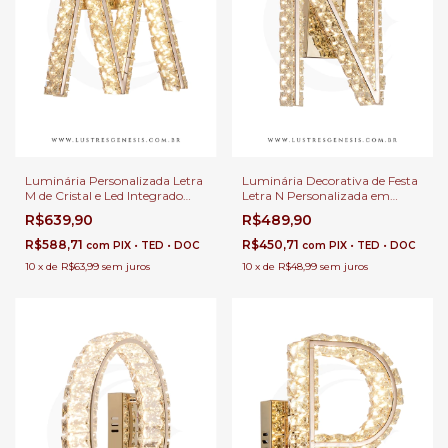
Luminária Personalizada Letra
Luminária Decorativa de Festa
M de Cristal e Led Integrado
Letra N Personalizada em
Para decoração de Fetsa,
Cristal e LED Integrado Quente
R$639,90
R$489,90
Cabeceira de Cama e Quartos
Para Cabeceira de Cama e
Infantil
Quartos Infantil
R$588,71
R$450,71
com
PIX • TED • DOC
com
PIX • TED • DOC
10
x
de
R$63,99
sem juros
10
x
de
R$48,99
sem juros