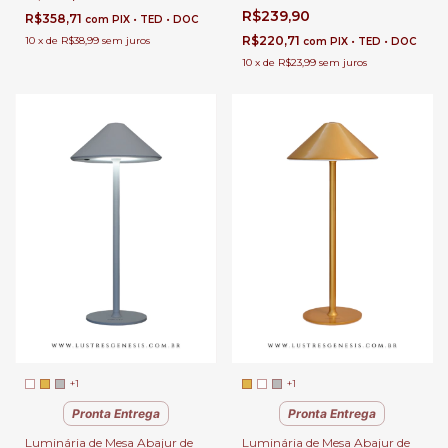
Para Leitura, Quartos,
R$239,90
R$358,71
com
PIX • TED • DOC
Escritório e Escrivaninhas
R$220,71
10
x
de
R$38,99
sem juros
com
PIX • TED • DOC
10
x
de
R$23,99
sem juros
+1
+1
Pronta Entrega
Pronta Entrega
Luminária de Mesa Abajur de
Luminária de Mesa Abajur de