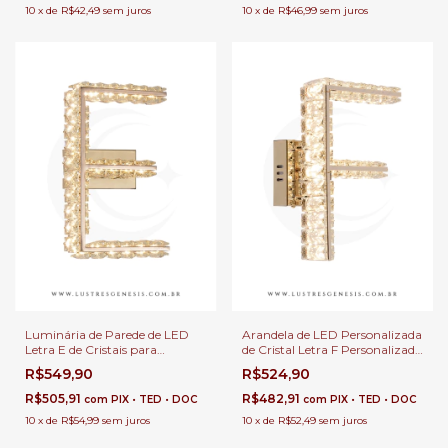
10
x
de
R$42,49
sem juros
10
x
de
R$46,99
sem juros
Luminária de Parede de LED
Arandela de LED Personalizada
Letra E de Cristais para
de Cristal Letra F Personalizada
Decoração, Cabeceira de
Dourada Para Quartos Infantil,
R$549,90
R$524,90
Cama, Corredor, Escritório e
Escritórios e Cabeceira de
Quartos
Cama
R$505,91
R$482,91
com
PIX • TED • DOC
com
PIX • TED • DOC
10
x
de
R$54,99
sem juros
10
x
de
R$52,49
sem juros