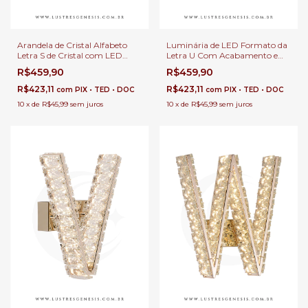
Arandela de Cristal Alfabeto
Luminária de LED Formato da
Letra S de Cristal com LED
Letra U Com Acabamento em
Integrado Quente Para
Cristal Para Cabeceira de
R$459,90
R$459,90
Cabeceira de Cama e
Cama, Quartos Infantil e Festa
Decoração
R$423,11
R$423,11
com
PIX • TED • DOC
com
PIX • TED • DOC
10
x
de
R$45,99
sem juros
10
x
de
R$45,99
sem juros