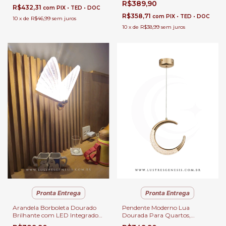
R$389,90
Escritórios
cama e Lavabos
R$432,31
com
PIX • TED • DOC
R$358,71
com
PIX • TED • DOC
10
x
de
R$46,99
sem juros
10
x
de
R$38,99
sem juros
Pronta Entrega
Pronta Entrega
Pendente Moderno Lua
Arandela Borboleta Dourado
Dourada Para Quartos,
Brilhante com LED Integrado
Lavabos, Banheiro, Cabeceira
para Cabeceira de Cama e