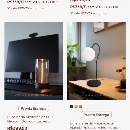
BLACK-MOON
R$358,71
com
PIX • TED • DOC
R$358,71
com
PIX • TED • DOC
10
x
de
R$38,99
sem juros
10
x
de
R$38,99
sem juros
Pronta Entrega
Pronta Entrega
Luminária Moderna de LED
Newton Burrot • Lustres
Luminária de Mesa Abajur
Gênesis
Nahele Preta com Interruptor
R$389,90