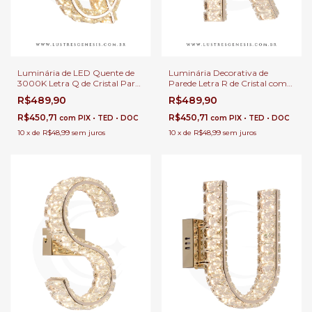
Luminária de LED Quente de
Luminária Decorativa de
3000K Letra Q de Cristal Para
Parede Letra R de Cristal com
Decoração de Sala de Estar,
LED Integrado Para Cabeceira
R$489,90
R$489,90
Quartos e Corredor
de Cama, Corredor e Sala de
Estar
R$450,71
R$450,71
com
PIX • TED • DOC
com
PIX • TED • DOC
10
x
de
R$48,99
sem juros
10
x
de
R$48,99
sem juros