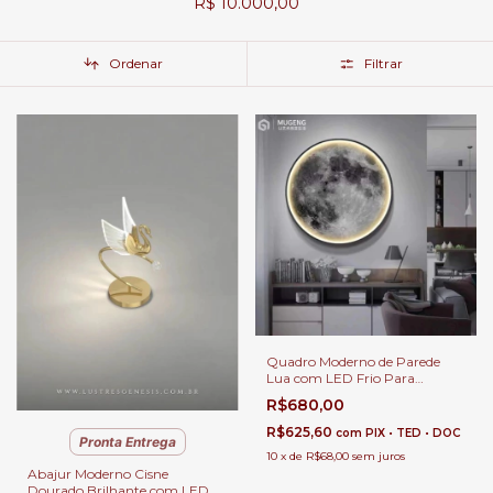
R$ 10.000,00
Ordenar
Filtrar
Quadro Moderno de Parede
Lua com LED Frio Para
Decoração de Quartos, Sala de
R$680,00
Estar, Corredor, Escritório,
Apartamento e Quarto Infantil
R$625,60
com
PIX • TED • DOC
Pronta Entrega
10
x
de
R$68,00
sem juros
Abajur Moderno Cisne
Dourado Brilhante com LED