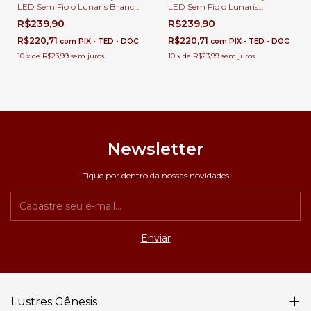
LED Sem Fio o Lunaris Branco
LED Sem Fio o Lunaris
Duas Iluminação Para Leitura,
Dourado Três Iluminação Para
R$239,90
R$239,90
Quartos, Escritório e
Leitura, Quartos, Escritório e
Escrivaninhas - Sindora •
Escrivaninhas - Sindora •
R$220,71
R$220,71
com
PIX • TED • DOC
com
PIX • TED • DOC
DCT02517
DCT02516
10
x
de
R$23,99
sem juros
10
x
de
R$23,99
sem juros
Newsletter
Fique por dentro da nossas novidades
Lustres Gênesis