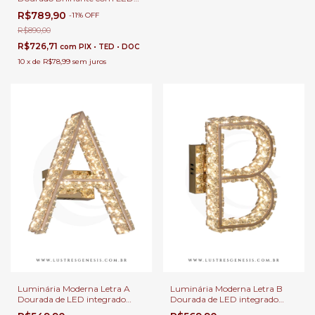
Integrado para Escritório e
R$789,90
-
11
%
OFF
Cabeceira de Cama
R$890,00
R$726,71
com
PIX • TED • DOC
10
x
de
R$78,99
sem juros
Luminária Moderna Letra A
Luminária Moderna Letra B
Dourada de LED integrado
Dourada de LED integrado
3000k para Decoração,
3000k para Decoração,