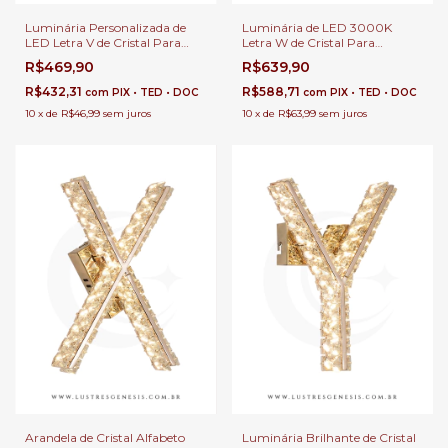
Luminária Personalizada de
Luminária de LED 3000K
LED Letra V de Cristal Para
Letra W de Cristal Para
Decoração de Festa e Escritório
Cabeceira de Cama, Sala de
R$469,90
R$639,90
Estar, Quarto Infantil e
Escritório
R$432,31
R$588,71
com
PIX • TED • DOC
com
PIX • TED • DOC
10
x
de
R$46,99
sem juros
10
x
de
R$63,99
sem juros
Arandela de Cristal Alfabeto
Luminária Brilhante de Cristal