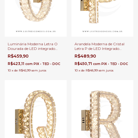
Luminária Moderna Letra O
Arandela Moderna de Cristal
Dourada de LED integrado
Letra P de LED Integrado
3000k para Decoração,
Quente Para Cabeceira de
R$459,90
R$489,90
Cabeceira de Cama, Corredor e
Cama e Decoração de Hall de
Quartos
Entrada
R$423,11
R$450,71
com
PIX • TED • DOC
com
PIX • TED • DOC
10
x
de
R$45,99
sem juros
10
x
de
R$48,99
sem juros