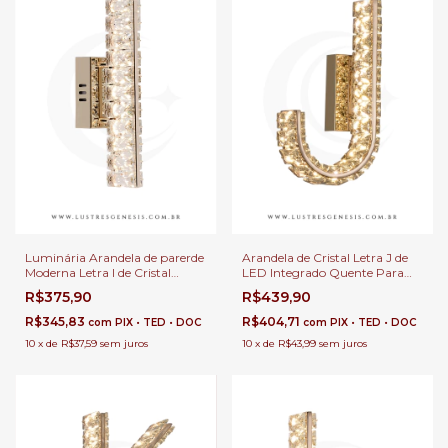
Luminária Arandela de parerde
Arandela de Cristal Letra J de
Moderna Letra I de Cristal
LED Integrado Quente Para
Brilhante Dourado Decoração
Cabeceira de Cama, Quarto
R$375,90
R$439,90
Cabeceira de Cama e Quartos
Infantil e Corredor
Infantil
R$345,83
R$404,71
com
PIX • TED • DOC
com
PIX • TED • DOC
10
x
de
R$37,59
sem juros
10
x
de
R$43,99
sem juros