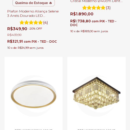
Cristal Moderno Ø40cm Dente
Queima de Estoque 🔥
de Leão Para Sala de Jantar e
(3)
Quartos
Plafon Moderno Aliança Selene
R$1.890,00
3 Anéis Dourado LED
Integrado para Quartos, Sala
R$1.738,80
com
PIX • TED •
(4)
de Estar, Hall de Entrada,
DOC
R$349,90
Escritório e Lavabos
-
20
%
OFF
10
x
de
R$189,00
sem juros
R$439,90
R$321,91
com
PIX • TED • DOC
10
x
de
R$34,99
sem juros