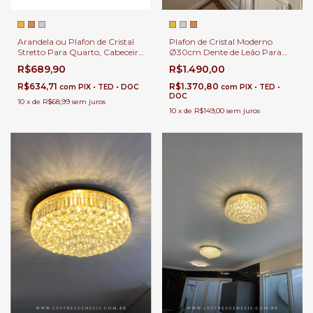
Arandela ou Plafon de Cristal
Plafon de Cristal Moderno
Stretto Para Quarto, Cabeceira
Ø30cm Dente de Leão Para
de Cama, Corredor e Escadas
Sala de Jantar e Quartos.
R$689,90
R$1.490,00
R$634,71
R$1.370,80
com
PIX • TED • DOC
com
PIX • TED •
DOC
10
x
de
R$68,99
sem juros
10
x
de
R$149,00
sem juros