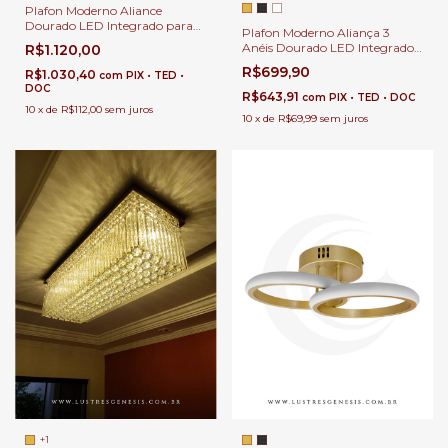
Plafon Moderno Aliance
Dourado LED Integrado para
Plafon Moderno Aliança 3
Quartos, Sala de Estar, Hall de
Anéis Dourado LED Integrado
R$1.120,00
Entrada, Escritório e Sala de
para Quartos, Sala de Estar,
Jantar
R$699,90
R$1.030,40
com
PIX • TED •
Hall de Entrada, Escritório,
DOC
Lavabos
R$643,91
com
PIX • TED • DOC
10
x
de
R$112,00
sem juros
10
x
de
R$69,99
sem juros
+1