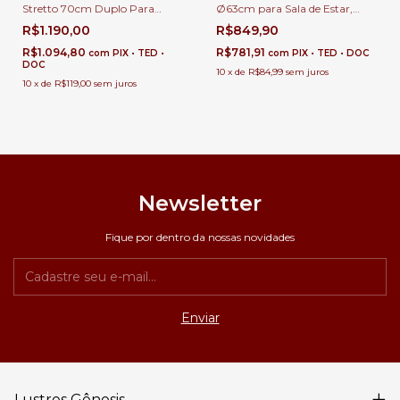
Stretto 70cm Duplo Para
Ø63cm para Sala de Estar,
Quarto, Cabeceira de Cama,
Quarto e Sala de Jantar
R$1.190,00
R$849,90
Corredor e Escadas
R$1.094,80
R$781,91
com
PIX • TED •
com
PIX • TED • DOC
DOC
10
x
de
R$84,99
sem juros
10
x
de
R$119,00
sem juros
Newsletter
Fique por dentro da nossas novidades
Lustres Gênesis