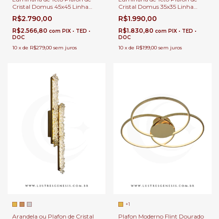
Cristal Domus 45x45 Linha
Cristal Domus 35x35 Linha
Dente de Leão Para Sala de
Dente de Leão Para Sala de
R$2.790,00
R$1.990,00
Jantar e Quartos.
Jantar e Quartos.
R$2.566,80
R$1.830,80
com
PIX • TED •
com
PIX • TED •
DOC
DOC
10
x
de
R$279,00
sem juros
10
x
de
R$199,00
sem juros
+1
Arandela ou Plafon de Cristal
Plafon Moderno Flint Dourado