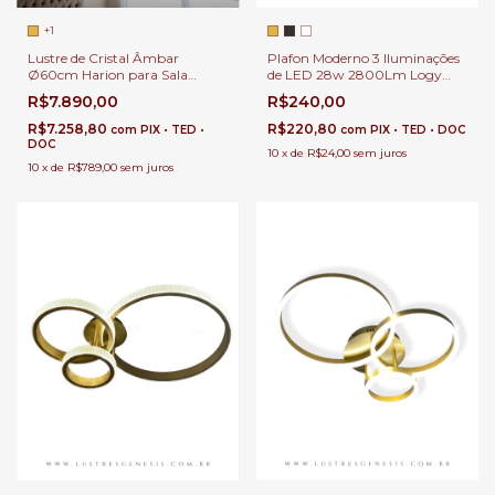
+1
Lustre de Cristal Âmbar
Plafon Moderno 3 Iluminações
Ø60cm Harion para Sala
de LED 28w 2800Lm Logy
Jantar | Sala de Estar | Hall de
Dourado Redondo Ø39cm
R$7.890,00
R$240,00
Entrada | Quartos
Para Sala, Corredor e Quarto
R$7.258,80
R$220,80
com
PIX • TED •
com
PIX • TED • DOC
DOC
10
x
de
R$24,00
sem juros
10
x
de
R$789,00
sem juros