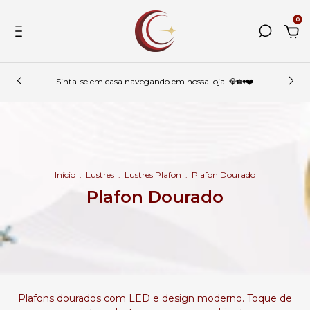
0
Sinta-se em casa navegando em nossa loja. 💎🏡❤️
Início
.
Lustres
.
Lustres Plafon
.
Plafon Dourado
Plafon Dourado
Plafons dourados com LED e design moderno. Toque de