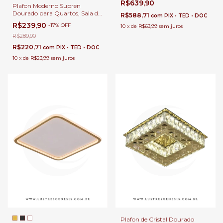
R$639,90
Escritório e Sala de Jantar
Plafon Moderno Supren
Dourado para Quartos, Sala de
R$588,71
com
PIX • TED • DOC
Estar, Hall de Entrada,
R$239,90
-
17
%
OFF
10
x
de
R$63,99
sem juros
Escritório, Lavabos e Sala de
Jantar
R$289,90
R$220,71
com
PIX • TED • DOC
10
x
de
R$23,99
sem juros
Plafon de Cristal Dourado