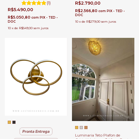
Ø80cm para Suíte Masters,
Leão Para Quartos, Closet, Sala
(1)
R$2.790,00
Closet, Quartos e Sala de Estar
de Estar e Hall
R$5.490,00
e Hall
R$2.566,80
com
PIX • TED •
DOC
R$5.050,80
com
PIX • TED •
DOC
10
x
de
R$279,00
sem juros
10
x
de
R$549,00
sem juros
Pronta Entrega
Luminaria Teto Plafon de