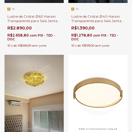
+1
+1
Lustre de Cristal Ø60 Harion
Lustre de Cristal Ø40 Harion
Transparente para Sala Jantar |
Transparente para Sala Jantar |
Sala de Estar | Hall de Entrada |
Sala de Estar | Hall de Entrada |
R$2.890,00
R$1.390,00
Quartos
Quartos
R$2.658,80
R$1.278,80
com
PIX • TED •
com
PIX • TED •
DOC
DOC
10
x
de
R$289,00
sem juros
10
x
de
R$139,00
sem juros