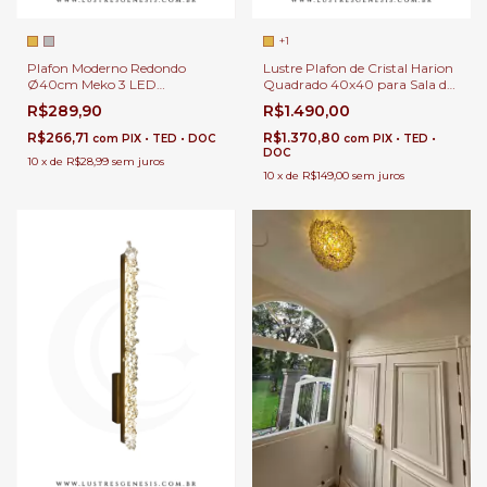
+1
Plafon Moderno Redondo
Lustre Plafon de Cristal Harion
Ø40cm Meko 3 LED
Quadrado 40x40 para Sala de
Integrados para Quartos, Sala
Jantar | Sala de Estar | Quartos
R$289,90
R$1.490,00
de Estar, Hall de Entrada,
| Hall de Entrada
Escritório e Sala de Jantar
R$266,71
R$1.370,80
com
PIX • TED • DOC
com
PIX • TED •
DOC
10
x
de
R$28,99
sem juros
10
x
de
R$149,00
sem juros