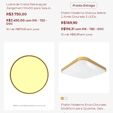
Lustre de Cristal Retangular
Pronta Entrega
Zangcham 90x30 para Sala de
Jantar e Sala de Estar
Plafon Moderno Aliança Selene
R$3.750,00
2 Anéis Dourado 3 LEDs
R$3.450,00
Integrado para Quartos, Sala
com
PIX • TED •
R$169,90
DOC
de Estar, Hall de Entrada,
Escritório, Lavabos e Sala de
R$156,31
10
x
de
R$375,00
sem juros
com
PIX • TED • DOC
Jantar
10
x
de
R$16,99
sem juros
Plafon Moderno Enzo Dourado
50x50cm para Quartos, Sala
de Estar, Hall de Entrada,